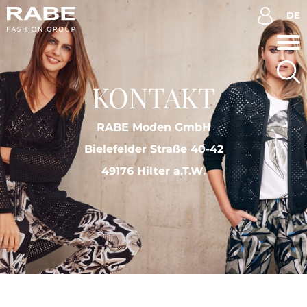
DE
KONTAKT
RABE Moden GmbH
Bielefelder Straße 40-42
49176 Hilter a.T.W.